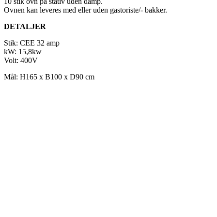
10 stik ovn på stativ uden damp.
Ovnen kan leveres med eller uden gastoriste/- bakker.
DETALJER
Stik: CEE 32 amp
kW: 15,8kw
Volt: 400V
Mål: H165 x B100 x D90 cm